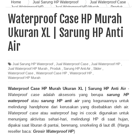
Home
Jual Sarung HP Waterproof
Jual Waterproof Case
Jual Waterproof HP
Jual Waterproof HP Murah
Produk
Sarung HP Anti Air
Slider
Waterproof Case
Waterproof Case HP Murah
Waterproof Case HP
Waterproof HP
Waterproof HP Murah
Waterproof Case HP Murah Ukuran XL | Sarung HP Anti Air
Ukuran XL | Sarung HP Anti
Air
Jual Sarung HP Waterproof
,
Jual Waterproof Case
,
Jual Waterproof HP
,
Jual Waterproof HP Murah
,
Produk
,
Sarung HP Anti Air
,
Slider
,
Waterproof Case
,
Waterproof Case HP
,
Waterproof HP
,
Waterproof HP Murah
Waterproof Case HP Murah Ukuran XL | Sarung HP Anti Air
-
Waterproof case
adalah aksesoris yang berupa
sarung HP
waterproof
atau
sarung HP anti air
yang kegunaannya untuk
melindungi handphone dari kerusakan yang disebabkan oleh air.
Waterproof case
atau
waterproof bag
ini cocok digunakan untuk
menunjang aktivitas sehari-hari, melindungi HP di saat hujan,
dipakai saat liburan di pantai, berenang, snorkeling di laut dll. (Harga
reseller baca:
Grosir Waterproof HP
)