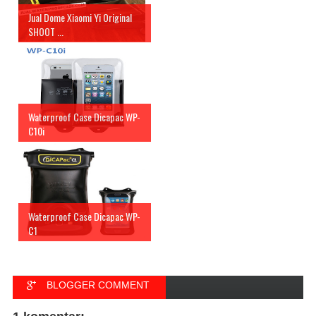
Jual Dome Xiaomi Yi Original
SHOOT ...
Waterproof Case Dicapac WP-
C10i
Waterproof Case Dicapac WP-
C1
BLOGGER COMMENT
FACEBOOK COMMENT