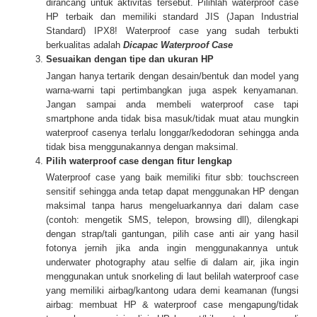
dirancang untuk aktivitas tersebut. Pilihlah waterproof case
HP terbaik dan memiliki standard JIS (Japan Industrial
Standard) IPX8! Waterproof case yang sudah terbukti
berkualitas adalah
Dicapac Waterproof Case
Sesuaikan dengan tipe dan ukuran HP
Jangan hanya tertarik dengan desain/bentuk dan model yang
warna-warni tapi pertimbangkan juga aspek kenyamanan.
Jangan sampai anda membeli waterproof case tapi
smartphone anda tidak bisa masuk/tidak muat atau mungkin
waterproof casenya terlalu longgar/kedodoran sehingga anda
tidak bisa menggunakannya dengan maksimal.
Pilih waterproof case dengan fitur lengkap
Waterproof case yang baik memiliki fitur sbb: touchscreen
sensitif sehingga anda tetap dapat menggunakan HP dengan
maksimal tanpa harus mengeluarkannya dari dalam case
(contoh: mengetik SMS, telepon, browsing dll), dilengkapi
dengan strap/tali gantungan, pilih case anti air yang hasil
fotonya jernih jika anda ingin menggunakannya untuk
underwater photography atau selfie di dalam air, jika ingin
menggunakan untuk snorkeling di laut belilah waterproof case
yang memiliki airbag/kantong udara demi keamanan (fungsi
airbag: membuat HP & waterproof case mengapung/tidak