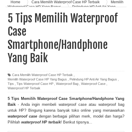
Home
Cara Memilih Waterproof Case HP Terbaik
Memilih
Waterproof Case HP Yang Bagus
Pelindung HP Anti Air Yang
Bagus
Tips
Tips Waterproof Case HP
Waterproof Bag
5 Tips Memilih Waterproof
Waterproof Case
Waterproof HP Terbaik
5 Tips Memilih
Waterproof Case Smartphone/Handphone Yang Baik
Case
Smartphone/Handphone
Yang Baik
Cara Memilih Waterproof Case HP Terbaik
,
Memilih Waterproof Case HP Yang Bagus
,
Pelindung HP Anti Air Yang Bagus
,
Tips
,
Tips Waterproof Case HP
,
Waterproof Bag
,
Waterproof Case
,
Waterproof HP Terbaik
5 Tips Memilih Waterproof Case Smartphone/Handphone Yang
Baik
- Anda ingin membeli waterproof case atau waterproof bag
untuk HP? Bingung karena banyak toko online yang menawarkan
waterproof case
dengan berbagai pilihan merk, model dan harga?
Pilihlah
waterproof HP terbaik
! Berikut tipsnya...